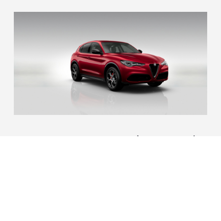
1/3
VERSIONES
PINTURA
Veloce
Rojo Alfa