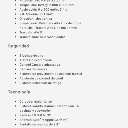
Potencia: 280 HP @ 5,200 rpm
Torque: 306 lb/ft @ 2,000-4,800 rpm
Aceleración 0 a 100km/hr: 5.4 s​
Vel. Máxima: 231 km/h
Dirección: electrónica
Suspensión: Delantera Alfa Link de doble
horquilla | Trasera Alfa Link multibrazo
Tracción: AWD
Transmisión: AT 8 Velocidades
Seguridad
8 bolsas de aire
Alerta Colisión frontal
Control Crucero adaptativo
Cámara de reversa
Sistema de prevención de colisión frontal
Asistente de control de carril
Sistema detección de fatiga
Tecnología
Cargador inalámbrico
Sistema sonido Harman Kardon con 14
bocinas y subwoofer
Keyless ENTER-N-GO
®
®
Android Auto
y Apple CarPlay
Pantalla de medios de 8.8"