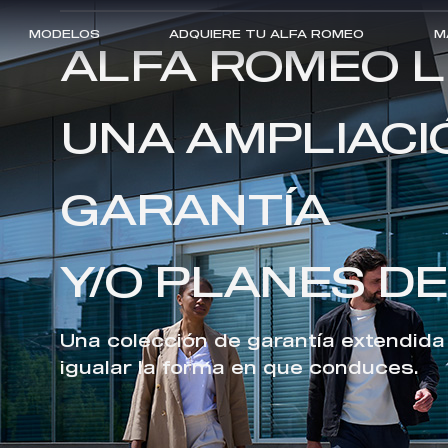
MODELOS
ADQUIERE TU ALFA ROMEO
M
ALFA ROMEO L
ALFA ROMEO
UNA AMPLIACI
GARANTÍA
Y/O PLANES DE
Una colección de garantía extendida 
igualar la forma en que conduces.